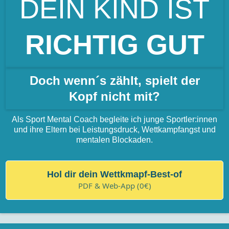
DEIN KIND IST
RICHTIG
GUT
Doch wenn´s zählt, spielt der
Kopf nicht mit?
Als Sport Mental Coach begleite ich junge Sportler:innen
und ihre Eltern bei Leistungsdruck, Wettkampfangst und
mentalen Blockaden.
Hol dir dein Wettkmapf-Best-of
PDF & Web-App (0€)