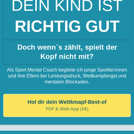
DEIN KIND IST
RICHTIG
GUT
Doch wenn´s zählt, spielt der
Kopf nicht mit?
Als Sport Mental Coach begleite ich junge Sportler:innen
und ihre Eltern bei Leistungsdruck, Wettkampfangst und
mentalen Blockaden.
Hol dir dein Wettkmapf-Best-of
PDF & Web-App (0€)