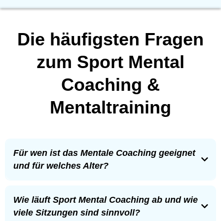
Die häufigsten Fragen
zum Sport Mental
Coaching &
Mentaltraining
Für wen ist das Mentale Coaching geeignet
und für welches Alter?
Mein Sport Mental Coaching richtet sich an:
Junge Sportler:innen
die im Wettkampf blockieren,
Wie läuft Sport Mental Coaching ab und wie
unter Leistungsdruck stehen,
ihr Können nicht abrufen können,
viele Sitzungen sind sinnvoll?
mehr Fokus, Selbstvertrauen und mentale Stärke entwickeln wollen