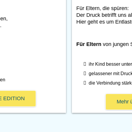
Für Eltern, die spüren:
Der Druck betrifft uns a
len,
Hier geht es um Entlas
.
Für Eltern
von jungen S
ihr Kind besser unte
gelassener mit Druc
ten
die Verbindung stär
TE EDITION
Mehr 