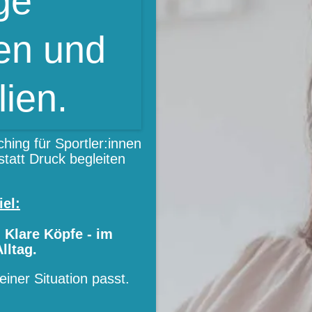
ge
nen und
lien.
hing für Sportler:innen
statt Druck begleiten
el:
 Klare Köpfe - im
lltag.
iner Situation passt.