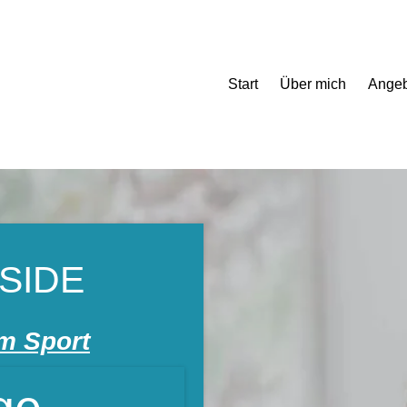
Start
Über mich
Ange
SIDE
m Sport