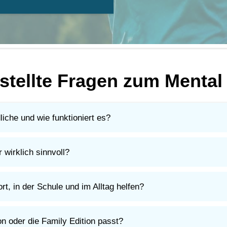
stellte Fragen zum Menta
liche und wie funktioniert es?
Druck, Nervosität und Gedanken besser umzugehen.
hnik oder Ausdauer. Mit einfachen Strategien, die im Sport und i
 wirklich sinnvoll?
Erwartungen umzugehen, desto leichter wird ihr Weg. Im Sport u
t, in der Schule und im Alltag helfen?
r zu konzentrieren und mit Rückschlägen entspannter umzugehen.
ei Prüfungen, Präsentationen oder anderen schwierigen Situatio
on oder die Family Edition passt?