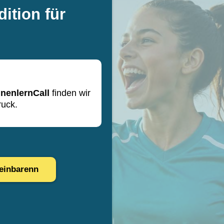
dition für
nnenlernCall
finden wir
uck.
reinbarenn