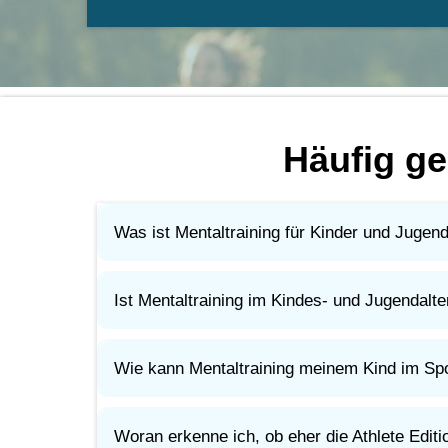
Häufig ge
Was ist Mentaltraining für Kinder und Jugend
Mentaltraining hilft jungen Sportler:innen, mit 
Es geht darum, den Kopf zu trainieren, so wie Tec
Ist Mentaltraining im Kindes- und Jugendalter
Ja. Gerade dann.
Je früher Kinder lernen, mit Druck, Fehlern und 
Wie kann Mentaltraining meinem Kind im Spor
Dein Kind lernt, ruhiger zu bleiben, sich besse
Das hilft nicht nur im Wettkampf, sondern auch b
Woran erkenne ich, ob eher die Athlete Editi