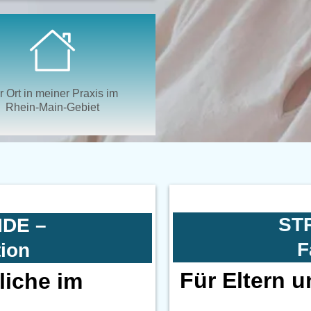
r Ort in meiner Praxis im
Rhein-Main-Gebiet
ST
IDE –
F
tion
Für Eltern u
liche im