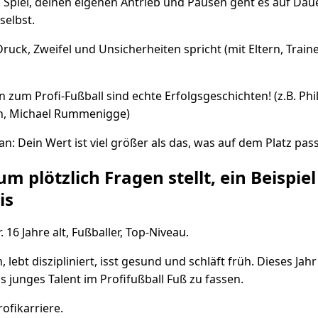
Spiel, deinen eigenen Antrieb und Pausen geht es auf Daue
selbst.
ruck, Zweifel und Unsicherheiten spricht (mit Eltern, Train
n zum Profi-Fußball sind echte Erfolgsgeschichten! (z.B. Phi
n, Michael Rummenigge)
: Dein Wert ist viel größer als das, was auf dem Platz pass
m plötzlich Fragen stellt, ein Beispie
is
 16 Jahre alt, Fußballer, Top-Niveau.
ch, lebt diszipliniert, isst gesund und schläft früh. Dieses Jah
s junges Talent im Profifußball Fuß zu fassen.
rofikarriere.