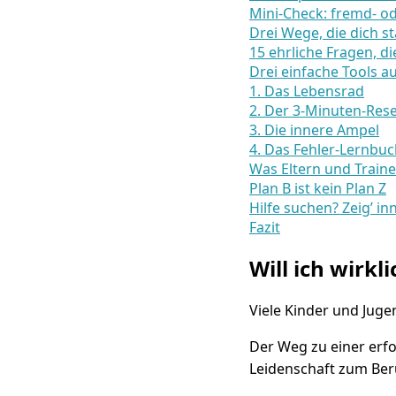
Mini-Check: fremd- o
Drei Wege, die dich s
15 ehrliche Fragen, di
Drei einfache Tools 
1. Das Lebensrad
2. Der 3-Minuten-Res
3. Die innere Ampel
4. Das Fehler-Lernbu
Was Eltern und Traine
Plan B ist kein Plan Z
Hilfe suchen? Zeig’ in
Fazit
Will ich wirkl
Viele Kinder und Juge
Der Weg zu einer erfo
Leidenschaft zum Ber