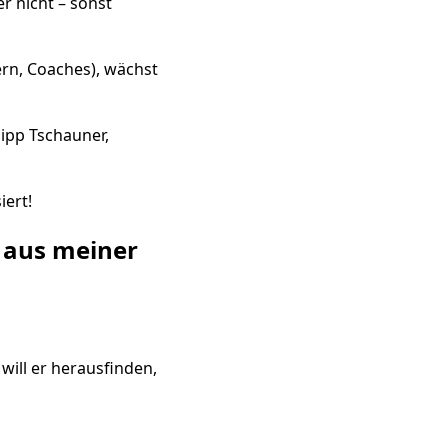
r nicht – sonst
ern, Coaches), wächst
lipp Tschauner,
iert!
l aus meiner
r will er herausfinden,