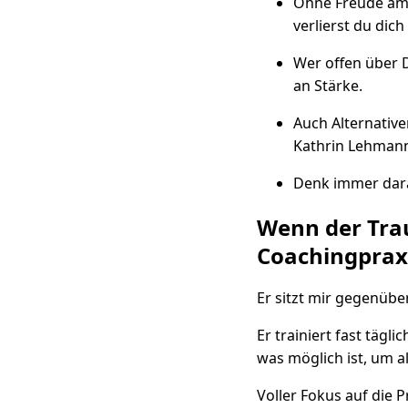
Ohne Freude am 
verlierst du dich 
Wer offen über D
an Stärke.
Auch Alternative
Kathrin Lehman
Denk immer daran
Wenn der Trau
Coachingprax
Er sitzt mir gegenüber.
Er trainiert fast tägli
was möglich ist, um al
Voller Fokus auf die P