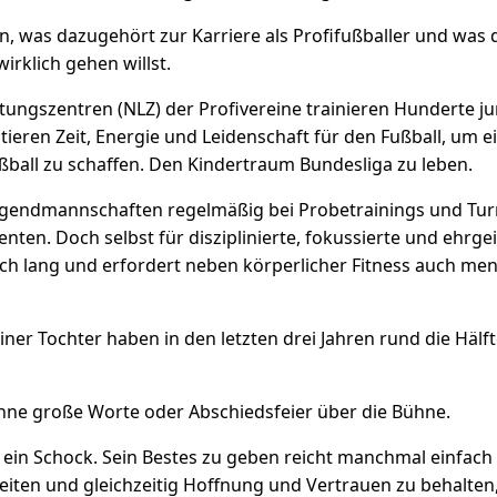
en, was dazugehört zur Karriere als Profifußballer und was 
rklich gehen willst.
tungszentren (NLZ) der Profivereine trainieren Hunderte j
estieren Zeit, Energie und Leidenschaft für den Fußball, um 
ßball zu schaffen. Den Kindertraum Bundesliga zu leben.
gendmannschaften regelmäßig bei Probetrainings und Tur
ten. Doch selbst für disziplinierte, fokussierte und ehrgeiz
ch lang und erfordert neben körperlicher Fitness auch men
iner Tochter haben in den letzten drei Jahren rund die Hälf
hne große Worte oder Abschiedsfeier über die Bühne.
as ein Schock. Sein Bestes zu geben reicht manchmal einfach 
iten und gleichzeitig Hoffnung und Vertrauen zu behalten, 