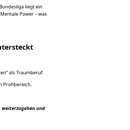
undesliga liegt ein
d Mentale Power – was
ntersteckt
en“ als Traumberuf.
en Profibereich.
, weiterzugehen und