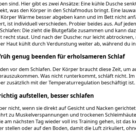
 sind. Hier gibt es zwei Ansätze: Eine kühle Dusche senkt
ekt, was den Körper in den Schlafmodus bringt. Eine lauw
r Körper Wärme besser abgeben kann und im Bett nicht anf
t, ist individuell verschieden. Probier beides aus. Auf jeden 
Schlafen: Die zieht die Blutgefäße zusammen und kann daz
 recht staut. Und nach der Dusche: nur leicht abtrocknen, 
der Haut kühlt durch Verdunstung weiter ab, während du ins
 früh genug beenden für erholsameren Schlaf
den vor dem Schlafen. Der Körper braucht diese Zeit, um 
rauszukommen. Was nicht runterkommt, schläft nicht. Im
er zusätzlich mit der Temperaturregulation beschäftigt ist.
richtig aufstellen, besser schlafen
aber nicht, wenn sie direkt auf Gesicht und Nacken gerichtet
ührt zu Muskelverspannungen und trockenen Schleimhäute
 am nächsten Tag wieder voll ins Training gehen, ist das ke
 stellen oder auf den Boden, damit die Luft zirkuliert, ohn