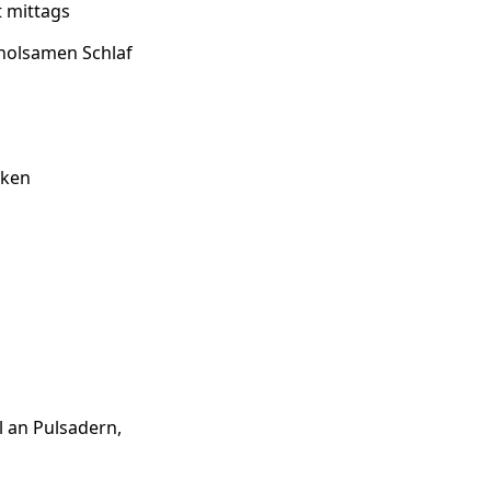
t mittags
rholsamen Schlaf
nken
l an Pulsadern,