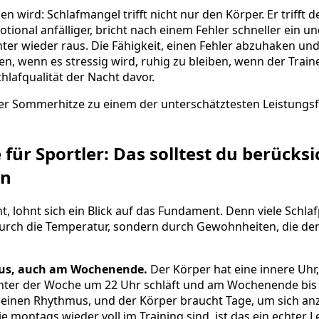
n wird: Schlafmangel trifft nicht nur den Körper. Er trifft
motional anfälliger, bricht nach einem Fehler schneller ein 
hter wieder raus. Die Fähigkeit, einen Fehler abzuhaken un
n, wenn es stressig wird, ruhig zu bleiben, wenn der Trainer
hlafqualität der Nacht davor.
der Sommerhitze zu einem der unterschätztesten Leistungs
 für Sportler: Das solltest du berücks
en
t, lohnt sich ein Blick auf das Fundament. Denn viele Sch
durch die Temperatur, sondern durch Gewohnheiten, die den
mus, auch am Wochenende.
Der Körper hat eine innere Uhr,
 unter der Woche um 22 Uhr schläft und am Wochenende bis
 seinen Rhythmus, und der Körper braucht Tage, um sich an
 montags wieder voll im Training sind, ist das ein echter L