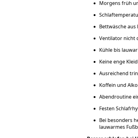
Morgens früh un
Schlaftemperatur
Bettwäsche aus 
Ventilator nicht
Kühle bis lauwa
Keine enge Klei
Ausreichend tri
Koffein und Alk
Abendroutine ein
Festen Schlafrh
Bei besonders he
lauwarmes Fuß