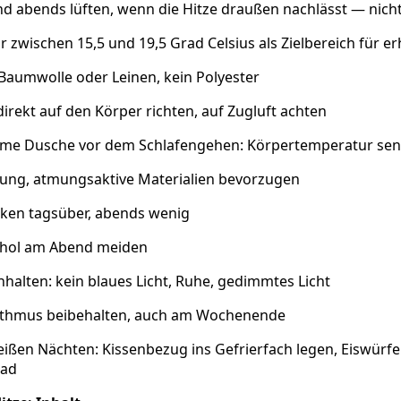
d abends lüften, wenn die Hitze draußen nachlässt — nich
 zwischen 15,5 und 19,5 Grad Celsius als Zielbereich für e
Baumwolle oder Leinen, kein Polyester
 direkt auf den Körper richten, auf Zugluft achten
rme Dusche vor dem Schlafengehen: Körpertemperatur se
dung, atmungsaktive Materialien bevorzugen
nken tagsüber, abends wenig
ohol am Abend meiden
halten: kein blaues Licht, Ruhe, gedimmtes Licht
ythmus beibehalten, auch am Wochenende
ißen Nächten: Kissenbezug ins Gefrierfach legen, Eiswürfe
bad