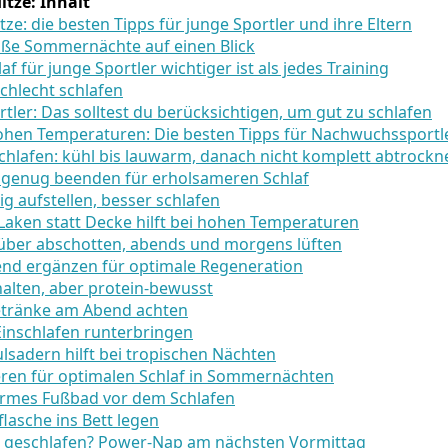
itze: Inhalt
tze: die besten Tipps für junge Sportler und ihre Eltern
eiße Sommernächte auf einen Blick
 für junge Sportler wichtiger ist als jedes Training
chlecht schlafen
rtler: Das solltest du berücksichtigen, um gut zu schlafen
hohen Temperaturen: Die besten Tipps für Nachwuchssportl
chlafen: kühl bis lauwarm, danach nicht komplett abtrockn
h genug beenden für erholsameren Schlaf
tig aufstellen, besser schlafen
Laken statt Decke hilft bei hohen Temperaturen
gsüber abschotten, abends und morgens lüften
nd ergänzen für optimale Regeneration
halten, aber protein-bewusst
Getränke am Abend achten
Einschlafen runterbringen
ulsadern hilft bei tropischen Nächten
ieren für optimalen Schlaf in Sommernächten
warmes Fußbad vor dem Schlafen
lasche ins Bett legen
t geschlafen? Power-Nap am nächsten Vormittag