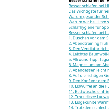
Besser schlafen bei H
Besser schlafen bei Hi
Das Wichtigste für h
Warum gesunder Schlaf
Warum wir bei Hitze s
Schlafhygiene für Spo
Besser schlafen bei 
1. Duschen vor dem S
2. Abendtraining frü
3. Den Ventilator rich
4. Leichtes Baumwoll-
5. Allround-Tipp: Ta
6. Magnesium am Abe
7. Abendessen leicht 
8. Auf die richtigen 
9. Den Kopf vor dem 
10. Eiswürfel an die P
11. Bettwäsche einfr
12. Trotz Hitze: Lau
13. Eisgekühlte Wärmf
14. Trotzdem schlech