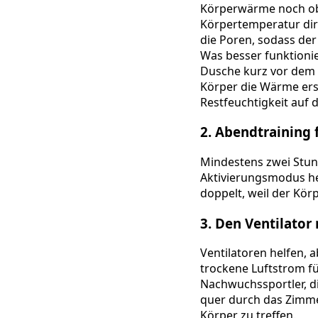
Körperwärme noch oben
Körpertemperatur dir
die Poren, sodass de
Was besser funktionier
Dusche kurz vor dem 
Körper die Wärme erst
Restfeuchtigkeit auf 
2. Abendtraining
Mindestens zwei Stun
Aktivierungsmodus he
doppelt, weil der Körp
3. Den Ventilator 
Ventilatoren helfen, 
trockene Luftstrom f
Nachwuchssportler, die
quer durch das Zimmer
Körper zu treffen.