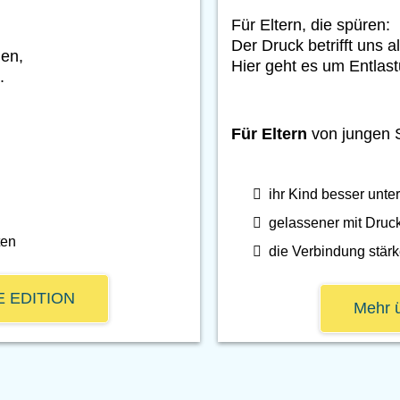
Für Eltern, die spüren:
Der Druck betrifft uns a
len,
Hier geht es um Entlas
.
Für Eltern
von jungen S
ihr Kind besser unte
gelassener mit Druc
ten
die Verbindung stär
TE EDITION
Mehr 