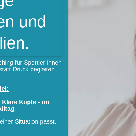
ge
nen und
lien.
hing für Sportler:innen
statt Druck begleiten
el:
 Klare Köpfe - im
lltag.
iner Situation passt.