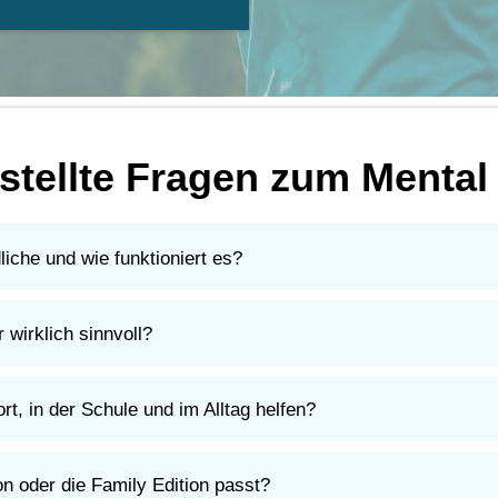
stellte Fragen zum Menta
liche und wie funktioniert es?
Druck, Nervosität und Gedanken besser umzugehen.
hnik oder Ausdauer. Mit einfachen Strategien, die im Sport und i
 wirklich sinnvoll?
Erwartungen umzugehen, desto leichter wird ihr Weg. Im Sport u
t, in der Schule und im Alltag helfen?
r zu konzentrieren und mit Rückschlägen entspannter umzugehen.
ei Prüfungen, Präsentationen oder anderen schwierigen Situatio
on oder die Family Edition passt?