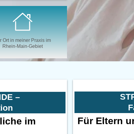
r Ort in meiner Praxis im
Rhein-Main-Gebiet
ST
IDE –
F
tion
Für Eltern u
liche im