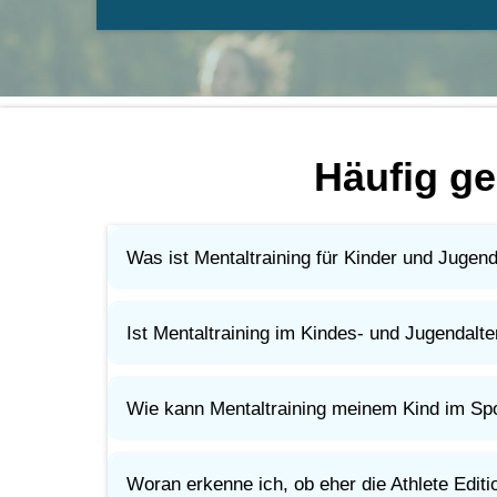
Häufig ge
Was ist Mentaltraining für Kinder und Jugend
Mentaltraining hilft jungen Sportler:innen, mit 
Es geht darum, den Kopf zu trainieren, so wie Tec
Ist Mentaltraining im Kindes- und Jugendalter
Ja. Gerade dann.
Je früher Kinder lernen, mit Druck, Fehlern und 
Wie kann Mentaltraining meinem Kind im Spor
Dein Kind lernt, ruhiger zu bleiben, sich besse
Das hilft nicht nur im Wettkampf, sondern auch b
Woran erkenne ich, ob eher die Athlete Editi