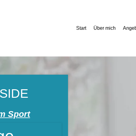
Start
Über mich
Ange
SIDE
m Sport