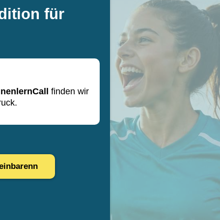
dition für
nnenlernCall
finden wir
uck.
reinbarenn